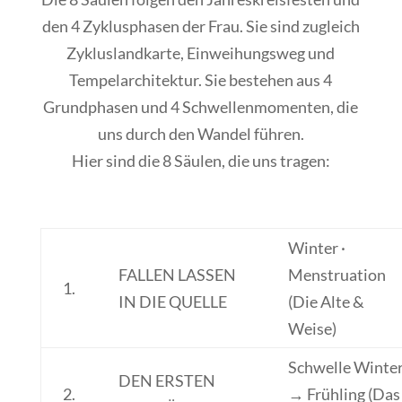
den
4 Zyklusphasen der Frau
. Sie sind zugleich
Zykluslandkarte, Einweihungsweg und
Tempelarchitektur.
Sie bestehen aus 4
Grundphasen und 4 Schwellenmomenten, die
uns durch den Wandel führen.
Hier sind die 8 Säulen, die uns tragen:
Winter ·
FALLEN LASSEN
Menstruation
1.
IN DIE QUELLE
(Die Alte &
Weise)
Schwelle Winte
DEN ERSTEN
2.
→ Frühling (Das